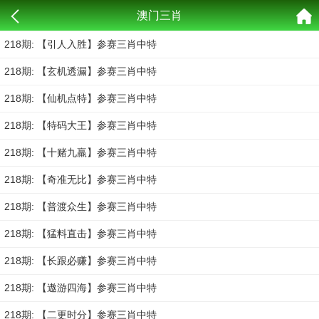
澳门三肖
218期: 【引人入胜】参赛三肖中特
218期: 【玄机透漏】参赛三肖中特
218期: 【仙机点特】参赛三肖中特
218期: 【特码大王】参赛三肖中特
218期: 【十赌九羸】参赛三肖中特
218期: 【奇准无比】参赛三肖中特
218期: 【普渡众生】参赛三肖中特
218期: 【猛料直击】参赛三肖中特
218期: 【长跟必赚】参赛三肖中特
218期: 【遨游四海】参赛三肖中特
218期: 【二更时分】参赛三肖中特