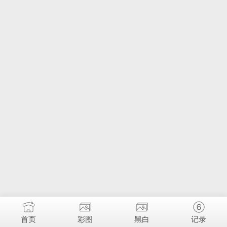
首页
彩图
黑白
记录