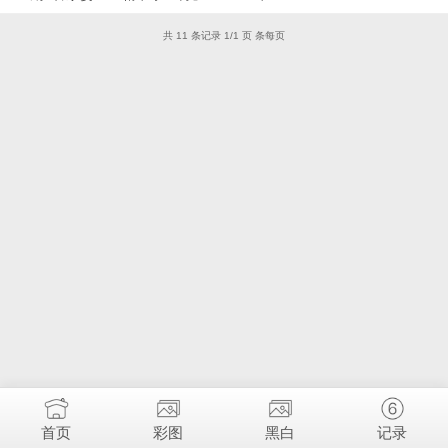
共 11 条记录 1/1 页 条每页
首页
彩图
黑白
记录