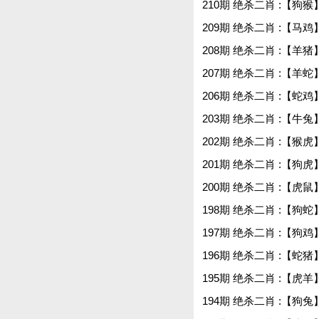
210期 绝杀二肖 :【狗猴】
209期 绝杀二肖 :【马鸡】
208期 绝杀二肖 :【羊猪】
207期 绝杀二肖 :【羊蛇】
206期 绝杀二肖 :【蛇鸡】
203期 绝杀二肖 :【牛兔】
202期 绝杀二肖 :【猴虎】
201期 绝杀二肖 :【狗虎】
200期 绝杀二肖 :【虎鼠】
198期 绝杀二肖 :【狗蛇】
197期 绝杀二肖 :【狗鸡】
196期 绝杀二肖 :【蛇猪】
195期 绝杀二肖 :【虎羊】
194期 绝杀二肖 :【狗兔】