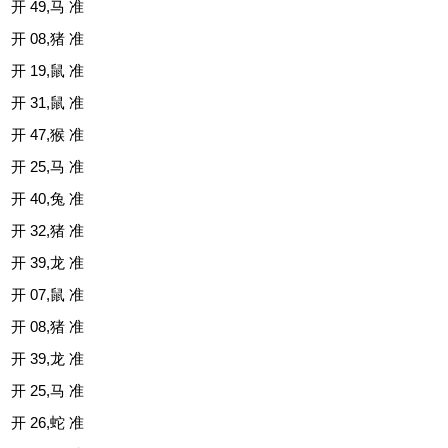
 开 49,马 准
 开 08,猪 准
 开 19,鼠 准
 开 31,鼠 准
 开 47,猴 准
 开 25,马 准
 开 40,兔 准
 开 32,猪 准
 开 39,龙 准
 开 07,鼠 准
 开 08,猪 准
 开 39,龙 准
 开 25,马 准
 开 26,蛇 准