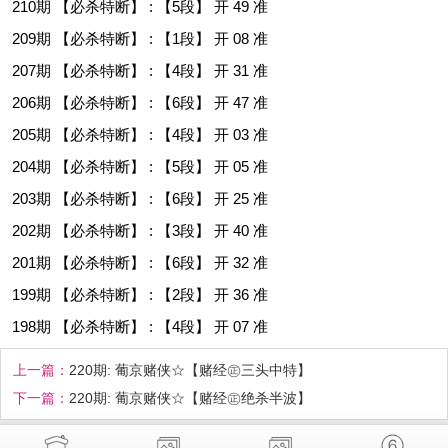
210期 【必杀特断】 : 【5段】 开 49 准
209期 【必杀特断】 : 【1段】 开 08 准
207期 【必杀特断】 : 【4段】 开 31 准
206期 【必杀特断】 : 【6段】 开 47 准
205期 【必杀特断】 : 【4段】 开 03 准
204期 【必杀特断】 : 【5段】 开 05 准
203期 【必杀特断】 : 【6段】 开 25 准
202期 【必杀特断】 : 【3段】 开 40 准
201期 【必杀特断】 : 【6段】 开 32 准
199期 【必杀特断】 : 【2段】 开 36 准
198期 【必杀特断】 : 【4段】 开 07 准
上一篇：
220期: 葡京赌侠☆【赌经㊣三头中特】
下一篇：
220期: 葡京赌侠☆【赌经㊣绝杀半波】