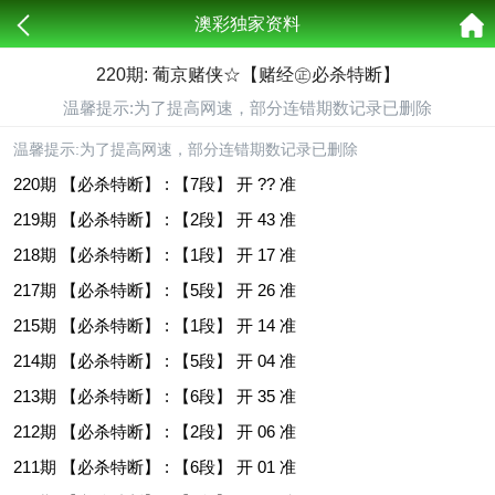
澳彩独家资料
220期: 葡京赌侠☆【赌经㊣必杀特断】
温馨提示:为了提高网速，部分连错期数记录已删除
温馨提示:为了提高网速，部分连错期数记录已删除
220期 【必杀特断】 : 【7段】 开 ?? 准
219期 【必杀特断】 : 【2段】 开 43 准
218期 【必杀特断】 : 【1段】 开 17 准
217期 【必杀特断】 : 【5段】 开 26 准
215期 【必杀特断】 : 【1段】 开 14 准
214期 【必杀特断】 : 【5段】 开 04 准
213期 【必杀特断】 : 【6段】 开 35 准
212期 【必杀特断】 : 【2段】 开 06 准
211期 【必杀特断】 : 【6段】 开 01 准