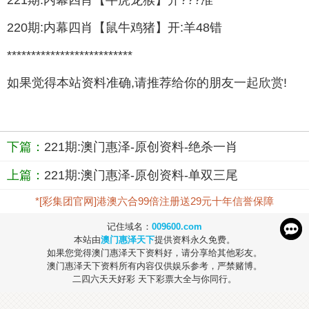
221期:内幕四肖【牛虎龙猴】开???准
220期:内幕四肖【鼠牛鸡猪】开:羊48错
**************************
如果觉得本站资料准确,请推荐给你的朋友一起欣赏!
下篇：
221期:澳门惠泽-原创资料-绝杀一肖
上篇：
221期:澳门惠泽-原创资料-单双三尾
*[彩集团官网]港澳六合99倍注册送29元十年信誉保障
记住域名：
009600.com
本站由
澳门惠泽天下
提供资料永久免费。
如果您觉得澳门惠泽天下资料好，请分享给其他彩友。
澳门惠泽天下资料所有内容仅供娱乐参考，严禁赌博。
二四六天天好彩 天下彩票大全与你同行。