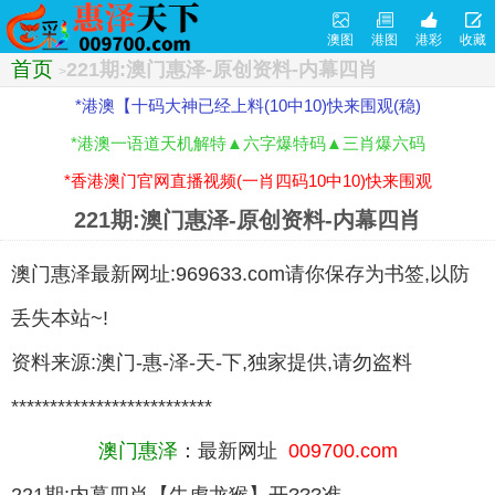
澳图
港图
港彩
收藏
首页
221期:澳门惠泽-原创资料-内幕四肖
>
*港澳【十码大神已经上料(10中10)快来围观(稳)
*港澳一语道天机解特▲六字爆特码▲三肖爆六码
*香港澳门官网直播视频(一肖四码10中10)快来围观
221期:澳门惠泽-原创资料-内幕四肖
澳门惠泽最新网址:969633.com请你保存为书签,以防
丢失本站~!
资料来源:澳门-惠-泽-天-下,独家提供,请勿盗料
**************************
澳门惠泽
：最新网址
009700.com