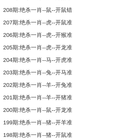
208期:绝杀一肖--鼠--开鼠错
207期:绝杀一肖--虎--开鼠准
206期:绝杀一肖--虎--开猴准
205期:绝杀一肖--虎--开龙准
204期:绝杀一肖--马--开虎准
203期:绝杀一肖--兔--开马准
202期:绝杀一肖--羊--开兔准
201期:绝杀一肖--羊--开猪准
200期:绝杀一肖--鼠--开龙准
199期:绝杀一肖--猪--开羊准
198期:绝杀一肖--猪--开鼠准