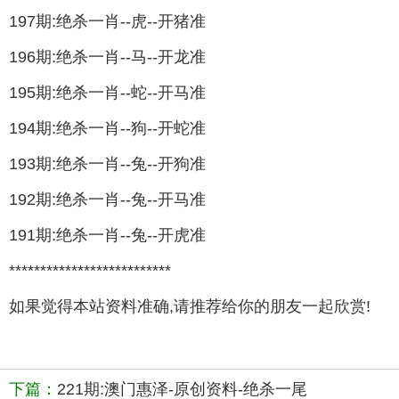
197期:绝杀一肖--虎--开猪准
196期:绝杀一肖--马--开龙准
195期:绝杀一肖--蛇--开马准
194期:绝杀一肖--狗--开蛇准
193期:绝杀一肖--兔--开狗准
192期:绝杀一肖--兔--开马准
191期:绝杀一肖--兔--开虎准
**************************
如果觉得本站资料准确,请推荐给你的朋友一起欣赏!
下篇：
221期:澳门惠泽-原创资料-绝杀一尾