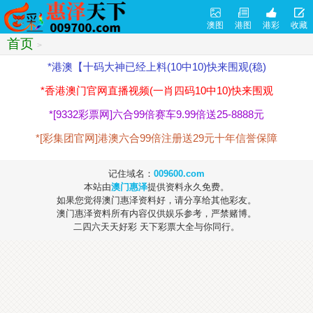
澳图
港图
港彩
收藏
首页
>
*港澳【十码大神已经上料(10中10)快来围观(稳)
*香港澳门官网直播视频(一肖四码10中10)快来围观
*[9332彩票网]六合99倍赛车9.99倍送25-8888元
*[彩集团官网]港澳六合99倍注册送29元十年信誉保障
记住域名：
009600.com
本站由
澳门惠泽
提供资料永久免费。
如果您觉得澳门惠泽资料好，请分享给其他彩友。
澳门惠泽资料所有内容仅供娱乐参考，严禁赌博。
二四六天天好彩 天下彩票大全与你同行。