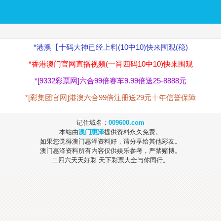
*港澳【十码大神已经上料(10中10)快来围观(稳)
*香港澳门官网直播视频(一肖四码10中10)快来围观
*[9332彩票网]六合99倍赛车9.99倍送25-8888元
*[彩集团官网]港澳六合99倍注册送29元十年信誉保障
记住域名：
009600.com
本站由
澳门惠泽
提供资料永久免费。
如果您觉得澳门惠泽资料好，请分享给其他彩友。
澳门惠泽资料所有内容仅供娱乐参考，严禁赌博。
二四六天天好彩 天下彩票大全与你同行。