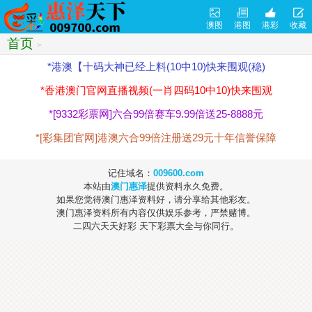
澳图
港图
港彩
收藏
首页
>
*港澳【十码大神已经上料(10中10)快来围观(稳)
*香港澳门官网直播视频(一肖四码10中10)快来围观
*[9332彩票网]六合99倍赛车9.99倍送25-8888元
*[彩集团官网]港澳六合99倍注册送29元十年信誉保障
记住域名：
009600.com
本站由
澳门惠泽
提供资料永久免费。
如果您觉得澳门惠泽资料好，请分享给其他彩友。
澳门惠泽资料所有内容仅供娱乐参考，严禁赌博。
二四六天天好彩 天下彩票大全与你同行。