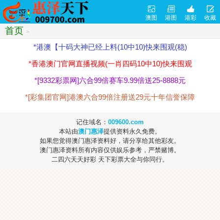
澳图
港图
港彩
收藏
首页
>
*港澳【十码大神已经上料(10中10)快来围观(稳)
*香港澳门官网直播视频(一肖四码10中10)快来围观
*[9332彩票网]六合99倍赛车9.99倍送25-8888元
*[彩集团官网]港澳六合99倍注册送29元十年信誉保障
记住域名：
009600.com
本站由
澳门惠泽
提供资料永久免费。
如果您觉得澳门惠泽资料好，请分享给其他彩友。
澳门惠泽资料所有内容仅供娱乐参考，严禁赌博。
二四六天天好彩 天下彩票大全与你同行。