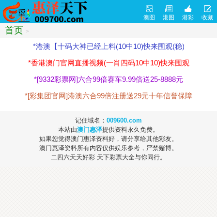
澳图
港图
港彩
收藏
首页
>
*港澳【十码大神已经上料(10中10)快来围观(稳)
*香港澳门官网直播视频(一肖四码10中10)快来围观
*[9332彩票网]六合99倍赛车9.99倍送25-8888元
*[彩集团官网]港澳六合99倍注册送29元十年信誉保障
记住域名：
009600.com
本站由
澳门惠泽
提供资料永久免费。
如果您觉得澳门惠泽资料好，请分享给其他彩友。
澳门惠泽资料所有内容仅供娱乐参考，严禁赌博。
二四六天天好彩 天下彩票大全与你同行。