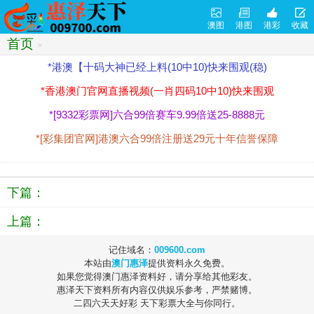
澳图
港图
港彩
收藏
首页
>
*港澳【十码大神已经上料(10中10)快来围观(稳)
*香港澳门官网直播视频(一肖四码10中10)快来围观
*[9332彩票网]六合99倍赛车9.99倍送25-8888元
*[彩集团官网]港澳六合99倍注册送29元十年信誉保障
下篇：
上篇：
记住域名：
009600.com
本站由
澳门惠泽
提供资料永久免费。
如果您觉得澳门惠泽资料好，请分享给其他彩友。
惠泽天下资料所有内容仅供娱乐参考，严禁赌博。
二四六天天好彩 天下彩票大全与你同行。