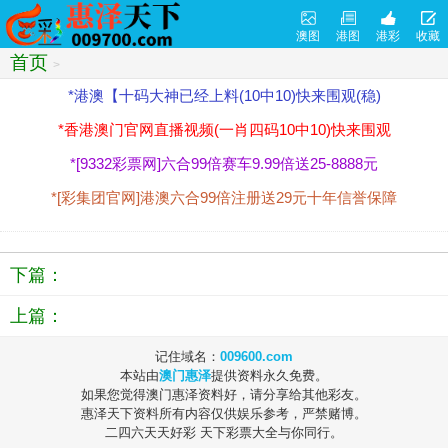
澳图
港图
港彩
收藏
首页
>
*港澳【十码大神已经上料(10中10)快来围观(稳)
*香港澳门官网直播视频(一肖四码10中10)快来围观
*[9332彩票网]六合99倍赛车9.99倍送25-8888元
*[彩集团官网]港澳六合99倍注册送29元十年信誉保障
下篇：
上篇：
记住域名：
009600.com
本站由
澳门惠泽
提供资料永久免费。
如果您觉得澳门惠泽资料好，请分享给其他彩友。
惠泽天下资料所有内容仅供娱乐参考，严禁赌博。
二四六天天好彩 天下彩票大全与你同行。