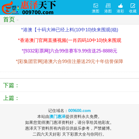
澳图
港图
港彩
收藏
首页
>
*港澳【十码大神已经上料(10中10)快来围观(稳)
*香港澳门官网直播视频(一肖四码10中10)快来围观
*[9332彩票网]六合99倍赛车9.99倍送25-8888元
*[彩集团官网]港澳六合99倍注册送29元十年信誉保障
下篇：
上篇：
记住域名：
009600.com
本站由
澳门惠泽
提供资料永久免费。
如果您觉得澳门惠泽资料好，请分享给其他彩友。
惠泽天下资料所有内容仅供娱乐参考，严禁赌博。
二四六天天好彩 天下彩票大全与你同行。