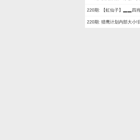
220期: 【虹仙子】▂▂
220期: 猎鹰计划内部大