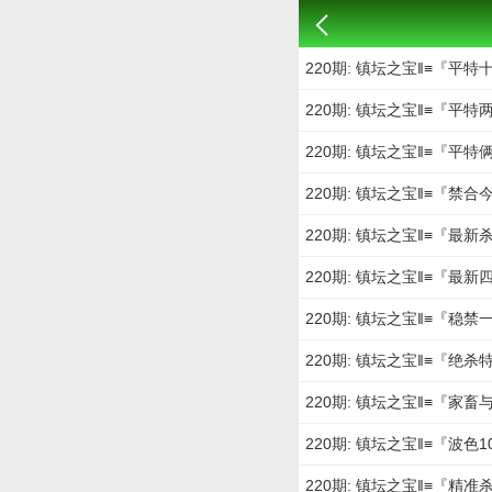
220期: 镇坛之宝‖≡『平特
220期: 镇坛之宝‖≡『平特
220期: 镇坛之宝‖≡『平特
220期: 镇坛之宝‖≡『禁合
220期: 镇坛之宝‖≡『最新
220期: 镇坛之宝‖≡『最新
220期: 镇坛之宝‖≡『稳禁
220期: 镇坛之宝‖≡『绝杀
220期: 镇坛之宝‖≡『家畜
220期: 镇坛之宝‖≡『波色
220期: 镇坛之宝‖≡『精准