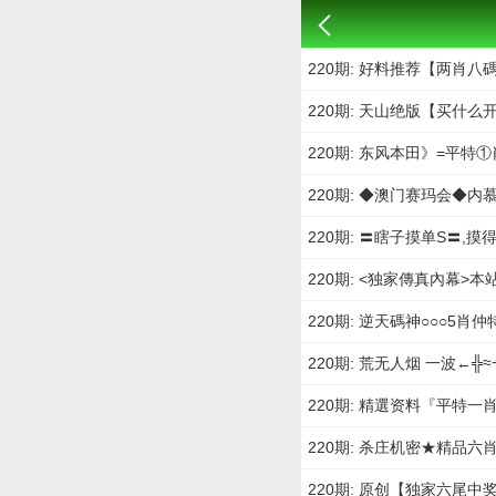
220期: 好料推荐【两肖八
220期: 天山绝版【买什
220期: 东风本田》=平特
220期: ◆澳门赛玛会◆内
220期: 〓瞎子摸单S〓,摸
220期: <独家傳真內幕>
220期: 逆天碼神○○○5肖
220期: 荒无人烟 一波←╬
220期: 精選资料『平特一
220期: 杀庄机密★精品六
220期: 原创【独家六尾中