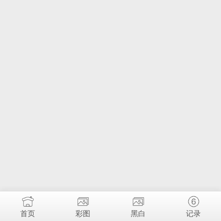
首页
彩图
黑白
记录