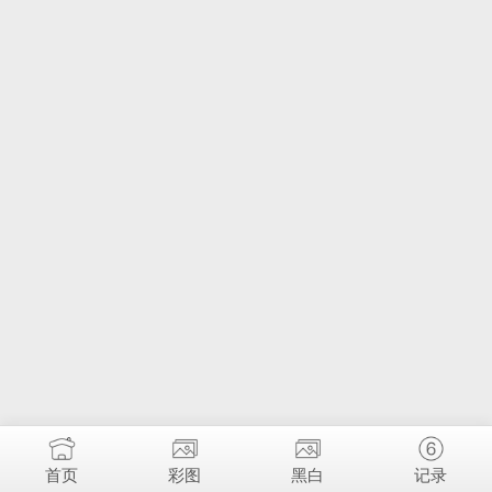
首页
彩图
黑白
记录