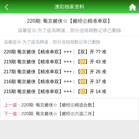
澳彩独家资料
220期: 葡京赌侠☆【赌经㊣精准单双】
温馨提示:为了提高网速，部分连错期数记录已删除
温馨提示:为了提高网速，部分连错期数记录已删除
220期 葡京赌侠【精准单双】+++ : 【双】开 ?? 准
219期 葡京赌侠【精准单双】+++ : 【
单
】开 43 准
217期 葡京赌侠【精准单双】+++ : 【
双
】开 26 准
216期 葡京赌侠【精准单双】+++ : 【
单
】开 37 准
215期 葡京赌侠【精准单双】+++ : 【
双
】开 14 准
上一篇：
220期: 葡京赌侠☆【赌经㊣精选合数】
下一篇：
220期: 葡京赌侠☆【赌经㊣六选二肖】