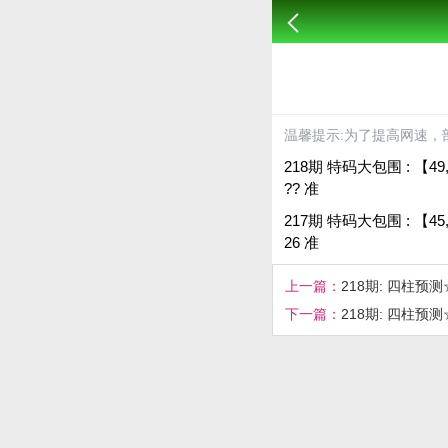
温馨提示:为了提高网速，
218期 特码大包围 : 【49,34,24
?? 准
217期 特码大包围 : 【45,42,40
26 准
上一篇：
218期: 四柱预
下一篇：
218期: 四柱预