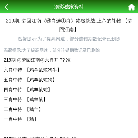
澳彩独家资料
219期: 梦回江南《⑥肖选①肖》终极挑战,上帝的礼物!【梦
回江南】
温馨提示:为了提高网速，部分连错期数记录已删除
温馨提示:为了提高网速，部分连错期数记录已删除
219期 ㊣梦回江南㊣六肖开 ?? 准
六肖中特 :【鸡羊鼠蛇狗牛】
五肖中特 :【鸡羊鼠蛇狗】
四肖中特 :【鸡羊鼠蛇】
三肖中特 :【鸡羊鼠】
二肖中特 :【鸡羊】
一肖中特 :【鸡】