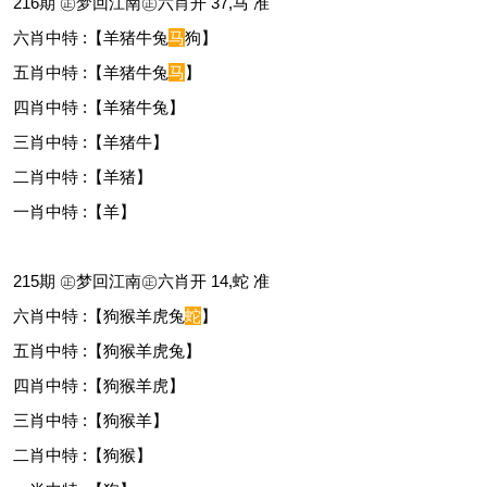
216期 ㊣梦回江南㊣六肖开 37,马 准
六肖中特 :【羊猪牛兔
马
狗】
五肖中特 :【羊猪牛兔
马
】
四肖中特 :【羊猪牛兔】
三肖中特 :【羊猪牛】
二肖中特 :【羊猪】
一肖中特 :【羊】
215期 ㊣梦回江南㊣六肖开 14,蛇 准
六肖中特 :【狗猴羊虎兔
蛇
】
五肖中特 :【狗猴羊虎兔】
四肖中特 :【狗猴羊虎】
三肖中特 :【狗猴羊】
二肖中特 :【狗猴】