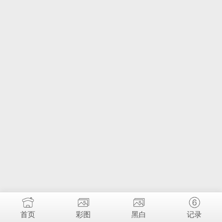
首页
彩图
黑白
记录