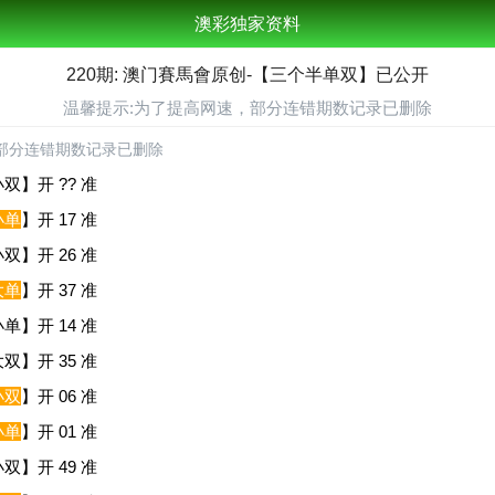
澳彩独家资料
220期: 澳门賽馬會原创-【三个半单双】已公开
温馨提示:为了提高网速，部分连错期数记录已删除
部分连错期数记录已删除
小双】开 ?? 准
小单
】开 17 准
小双】开 26 准
大单
】开 37 准
小单】开 14 准
大双】开 35 准
小双
】开 06 准
小单
】开 01 准
小双】开 49 准