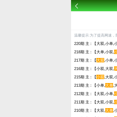
温馨提示:为了提高网速，
220期 主 : 【大双,小单,
218期 主 : 【大单,小双,
217期 主 : 【
大双
,小单,
216期 主 : 【小双,大双,
215期 主 : 【
小双
,大双,
213期 主 : 【小单,
大单
,
212期 主 : 【大双,小单,
211期 主 : 【大双,小双,
210期 主 : 【大双,
大单
,