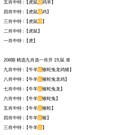
五肖中特 :【虎鼠
猪
鸡羊】
四肖中特 :【虎鼠
猪
鸡】
三肖中特 :【虎鼠
猪
】
二肖中特 :【虎鼠】
一肖中特 :【虎】
208期 精选九肖选一肖开 19,鼠 准
九肖中特 :【牛羊
鼠
猴蛇兔龙鸡猪】
八肖中特 :【牛羊
鼠
猴蛇兔龙鸡】
七肖中特 :【牛羊
鼠
猴蛇兔龙】
六肖中特 :【牛羊
鼠
猴蛇兔】
五肖中特 :【牛羊
鼠
猴蛇】
四肖中特 :【牛羊
鼠
猴】
三肖中特 :【牛羊
鼠
】