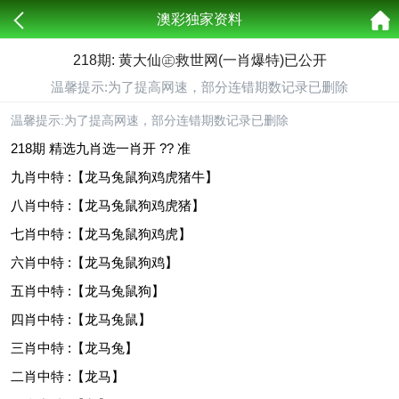
澳彩独家资料
218期: 黄大仙㊣救世网(一肖爆特)已公开
温馨提示:为了提高网速，部分连错期数记录已删除
温馨提示:为了提高网速，部分连错期数记录已删除
218期 精选九肖选一肖开 ?? 准
九肖中特 :【龙马兔鼠狗鸡虎猪牛】
八肖中特 :【龙马兔鼠狗鸡虎猪】
七肖中特 :【龙马兔鼠狗鸡虎】
六肖中特 :【龙马兔鼠狗鸡】
五肖中特 :【龙马兔鼠狗】
四肖中特 :【龙马兔鼠】
三肖中特 :【龙马兔】
二肖中特 :【龙马】