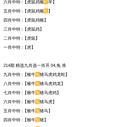
六肖中特 :【虎鼠鸡猴
蛇
羊】
五肖中特 :【虎鼠鸡猴
蛇
】
四肖中特 :【虎鼠鸡猴】
三肖中特 :【虎鼠鸡】
二肖中特 :【虎鼠】
一肖中特 :【虎】
214期 精选九肖选一肖开 04,兔 准
九肖中特 :【猴牛
兔
猪马虎鸡龙蛇】
八肖中特 :【猴牛
兔
猪马虎鸡龙】
七肖中特 :【猴牛
兔
猪马虎鸡】
六肖中特 :【猴牛
兔
猪马虎】
五肖中特 :【猴牛
兔
猪马】
四肖中特 :【猴牛
兔
猪】