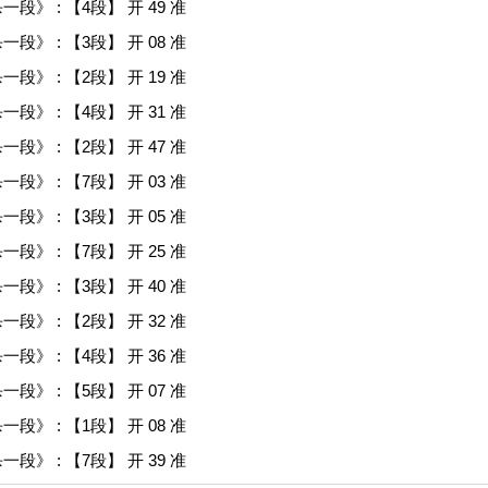
段》 : 【4段】 开 49 准
段》 : 【3段】 开 08 准
段》 : 【2段】 开 19 准
段》 : 【4段】 开 31 准
段》 : 【2段】 开 47 准
段》 : 【7段】 开 03 准
段》 : 【3段】 开 05 准
段》 : 【7段】 开 25 准
段》 : 【3段】 开 40 准
段》 : 【2段】 开 32 准
段》 : 【4段】 开 36 准
段》 : 【5段】 开 07 准
段》 : 【1段】 开 08 准
段》 : 【7段】 开 39 准