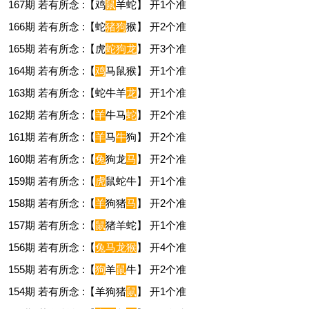
167期 若有所念 :【鸡
鼠
羊蛇】 开1个准
166期 若有所念 :【蛇
猪
狗
猴】 开2个准
165期 若有所念 :【虎
蛇
狗
龙
】 开3个准
164期 若有所念 :【
鸡
马鼠猴】 开1个准
163期 若有所念 :【蛇牛羊
龙
】 开1个准
162期 若有所念 :【
羊
牛马
蛇
】 开2个准
161期 若有所念 :【
羊
马
牛
狗】 开2个准
160期 若有所念 :【
兔
狗龙
马
】 开2个准
159期 若有所念 :【
虎
鼠蛇牛】 开1个准
158期 若有所念 :【
羊
狗猪
马
】 开2个准
157期 若有所念 :【
鼠
猪羊蛇】 开1个准
156期 若有所念 :【
兔
马
龙
猴
】 开4个准
155期 若有所念 :【
狗
羊
鼠
牛】 开2个准
154期 若有所念 :【羊狗猪
鼠
】 开1个准