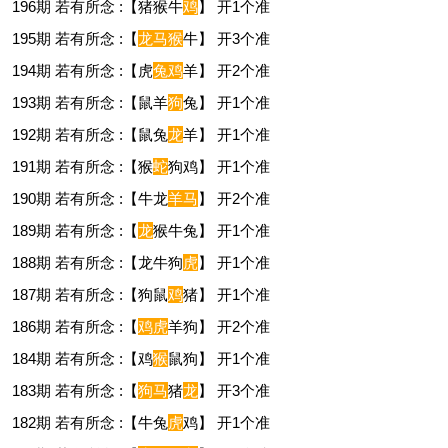
196期 若有所念 :【猪猴牛
鸡
】 开1个准
195期 若有所念 :【
龙
马
猴
牛】 开3个准
194期 若有所念 :【虎
兔
鸡
羊】 开2个准
193期 若有所念 :【鼠羊
狗
兔】 开1个准
192期 若有所念 :【鼠兔
龙
羊】 开1个准
191期 若有所念 :【猴
蛇
狗鸡】 开1个准
190期 若有所念 :【牛龙
羊
马
】 开2个准
189期 若有所念 :【
龙
猴牛兔】 开1个准
188期 若有所念 :【龙牛狗
虎
】 开1个准
187期 若有所念 :【狗鼠
鸡
猪】 开1个准
186期 若有所念 :【
鸡
虎
羊狗】 开2个准
184期 若有所念 :【鸡
猴
鼠狗】 开1个准
183期 若有所念 :【
狗
马
猪
龙
】 开3个准
182期 若有所念 :【牛兔
虎
鸡】 开1个准