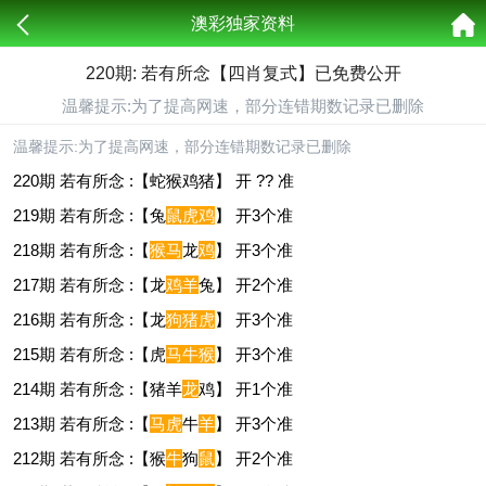
澳彩独家资料
220期: 若有所念【四肖复式】已免费公开
温馨提示:为了提高网速，部分连错期数记录已删除
温馨提示:为了提高网速，部分连错期数记录已删除
220期 若有所念 :【蛇猴鸡猪】 开 ?? 准
219期 若有所念 :【兔
鼠
虎
鸡
】 开3个准
218期 若有所念 :【
猴
马
龙
鸡
】 开3个准
217期 若有所念 :【龙
鸡
羊
兔】 开2个准
216期 若有所念 :【龙
狗
猪
虎
】 开3个准
215期 若有所念 :【虎
马
牛
猴
】 开3个准
214期 若有所念 :【猪羊
龙
鸡】 开1个准
213期 若有所念 :【
马
虎
牛
羊
】 开3个准
212期 若有所念 :【猴
牛
狗
鼠
】 开2个准