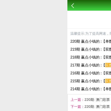
温馨提示:为了提高网速，
220期 赢点小钱的 :【单
219期 赢点小钱的 :【双
218期 赢点小钱的 :【双
217期 赢点小钱的 :【
双
216期 赢点小钱的 :【双
215期 赢点小钱的 :【
双
214期 赢点小钱的 :【单
上一篇：
220期: 澳门
下一篇：
220期: 澳门