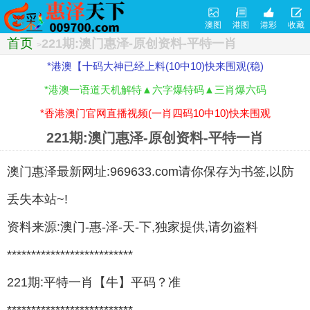
澳图
港图
港彩
收藏
首页
221期:澳门惠泽-原创资料-平特一肖
>
*港澳【十码大神已经上料(10中10)快来围观(稳)
*港澳一语道天机解特▲六字爆特码▲三肖爆六码
*香港澳门官网直播视频(一肖四码10中10)快来围观
221期:澳门惠泽-原创资料-平特一肖
澳门惠泽最新网址:969633.com请你保存为书签,以防
丢失本站~!
资料来源:澳门-惠-泽-天-下,独家提供,请勿盗料
**************************
221期:平特一肖【牛】平码？准